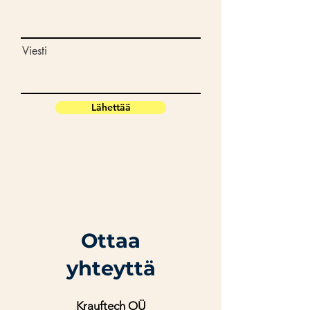
Viesti
Lähettää
Ottaa
yhteyttä
Krauftech OÜ