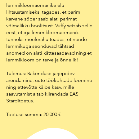
lemmikloomaomanike elu
lihtsustamiseks, tagades, et parim
karvane sõber saab alati parimat
võimalikku hoolitsust. Vuffy seisab selle
eest, et iga lemmikloomaomanik
tunneks meelerahu teades, et nende
lemmikuga seonduvad tähtsad
andmed on alati kättesaadavad ning et
lemmikloom on terve ja õnnelik!
Tulemus: Rakenduse järjepidev
arendamine, uute töökohtade loomine
ning ettevõtte käibe kasv, mille
saavutamist aitab kiirendada EAS
Starditoetus.
Toetuse summa: 20 000 €