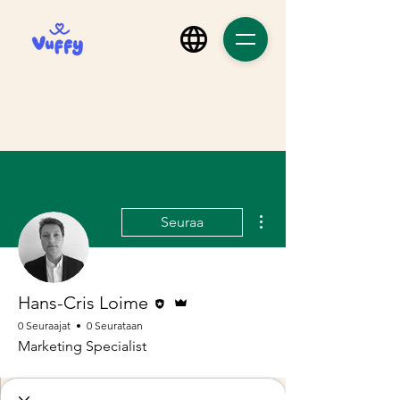
Lisää toimintoja
Seuraa
Editoija
Ylläpitäjä
Hans-Cris Loime
0 Seuraajat
0 Seurataan
Marketing Specialist