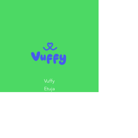
Vuffy
Etuja
Käyttöehdot
Tietosuojakäytäntö
Ottaa yhteyttä