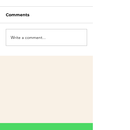
Comments
💥SUUR LOOS
Write a comment...
Meie suurepärased
sõbrad