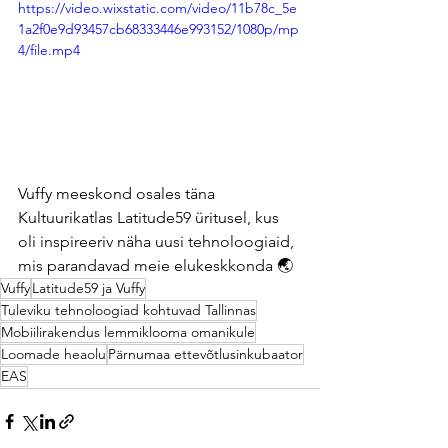
https://video.wixstatic.com/video/11b78c_5e
1a2f0e9d93457cb68333446e993152/1080p/mp
4/file.mp4
Vuffy meeskond osales täna 
Kultuurikatlas Latitude59 üritusel, kus 
oli inspireeriv näha uusi tehnoloogiaid, 
mis parandavad meie elukeskkonda 🌏
Vuffy
Latitude59 ja Vuffy
Tuleviku tehnoloogiad kohtuvad Tallinnas
Mobiilirakendus lemmiklooma omanikule
Loomade heaolu
Pärnumaa ettevõtlusinkubaator
EAS