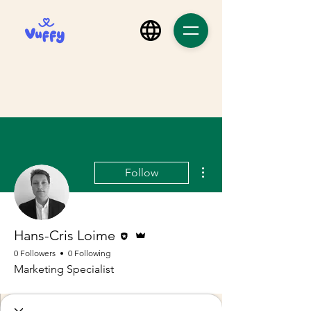
More actions
Follow
Editor
Admin
Hans-Cris Loime
0 Followers
0 Following
Marketing Specialist