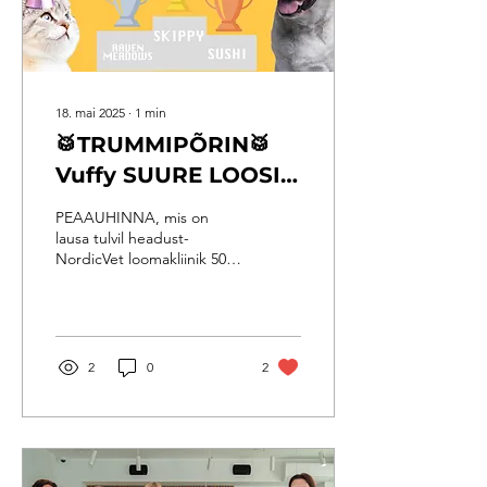
18. mai 2025
∙
1
min
🥁TRUMMIPÕRIN🥁
Vuffy SUURE LOOSI
võitjad on selgunud!
PEAAUHINNA, mis on
🏆
lausa tulvil headust-
NordicVet loomakliinik 50 €
kinkekaart, Husse Eesti
poe külastus koos
spetsialistiga,
südantsoojendav
Joonistatud Lemmik pilt ja
2
0
2
looduslikku headust
pakkuv Õlimeistrid
kanepiseemneõli võitis...
Skippy! Hurraa ja palju-
palju õnne, armas Skippy!