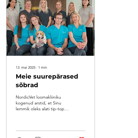
13. mai 2025
∙
1
min
Meie suurepärased
sõbrad
NordicVet loomakliiniku
kogenud arstid, et Sinu
lemmik oleks alati tip-top
vormis – olgu see siis
rutiinne kontroll, vajalik
vaktsiin, küüntelõikus või
lausa väga spetsiifiline