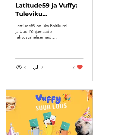
Latitude59 ja Vuffy:
Tuleviku
tehnoloogiad
Lattiude59 on üks Baltikumi
kohtuvad Tallinnas
ja Uue Põhjamaade
rahvusvahelisemaid,
mõjukamaid ja
mitmekesisemaid
idufirmade ja
tehnoloogiakonverentse....
6
0
2